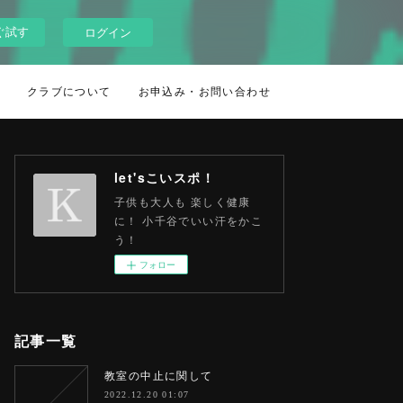
ぐ試す
ログイン
クラブについて
お申込み・お問い合わせ
let'sこいスポ！
子供も大人も 楽しく健康
に！ 小千谷でいい汗をかこ
う！
フォロー
記事一覧
教室の中止に関して
2022.12.20 01:07