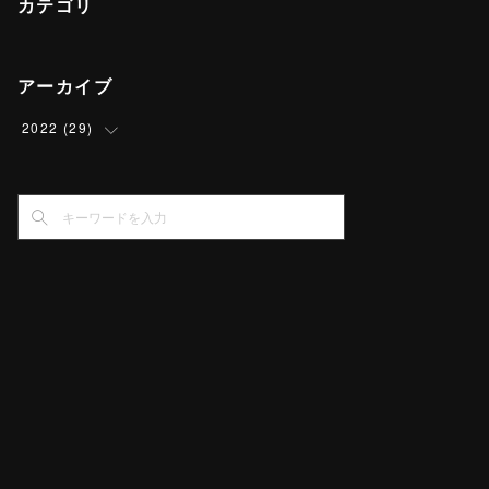
カテゴリ
アーカイブ
2022
(
29
)
(
1
)
(
2
)
(
1
)
(
2
)
(
2
)
(
5
)
(
2
)
(
14
)